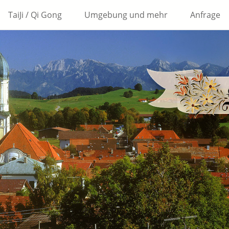
TaiJi / Qi Gong
Umgebung und mehr
Anfrage