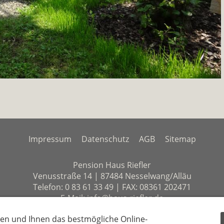
Impressum
Datenschutz
AGB
Sitemap
Pension Haus Riefler
Venusstraße 14 | 87484 Nesselwang/Alläu
Telefon: 0 83 61 33 49 | FAX: 08361 202471
E-Mail: info@haus-riefler.de
en und Ihnen das bestmögliche Online-